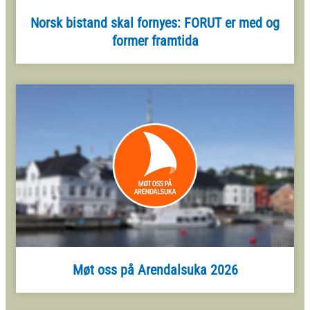
Norsk bistand skal fornyes: FORUT er med og
former framtida
Møt oss på Arendalsuka 2026