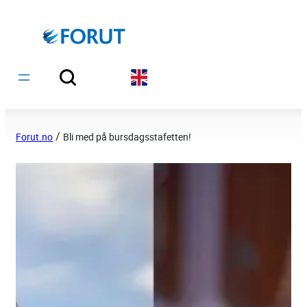
Hopp
til
innhold
/
Forut.no
Bli med på bursdagsstafetten!