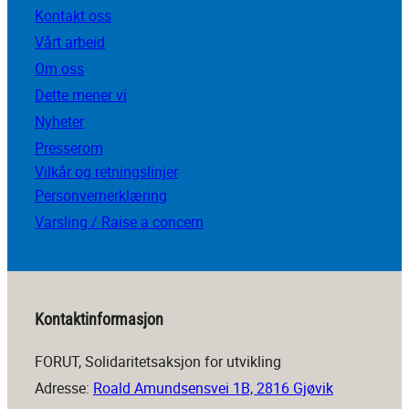
Kontakt oss
Vårt arbeid
Om oss
Dette mener vi
Nyheter
Presserom
Vilkår og retningslinjer
Personvernerklæring
Varsling / Raise a concern
Kontaktinformasjon
FORUT, Solidaritetsaksjon for utvikling
Adresse:
Roald Amundsensvei 1B, 2816 Gjøvik