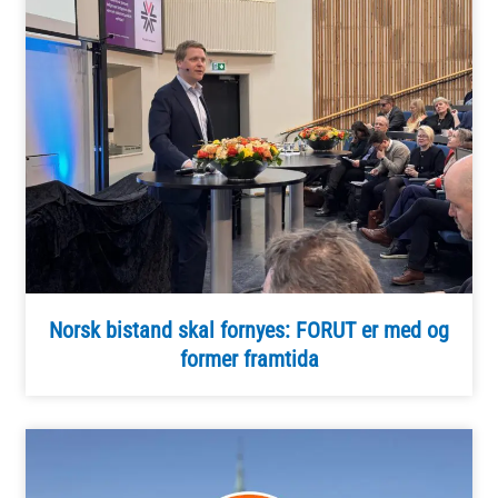
Norsk bistand skal fornyes: FORUT er med og
former framtida