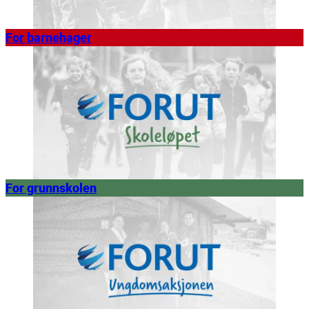
For barnehager
For grunnskolen