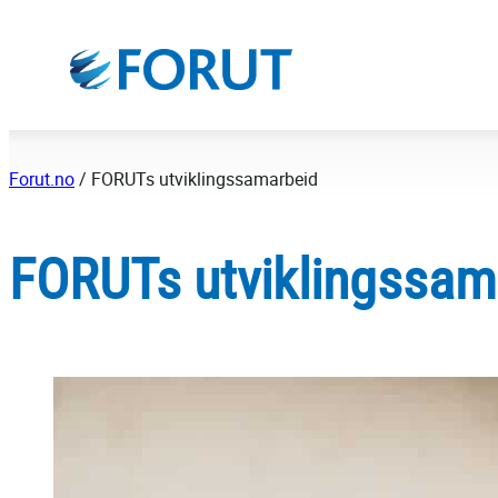
Hopp
til
innhold
Forut.no
/
FORUTs utviklingssamarbeid
FORUTs utviklingssam