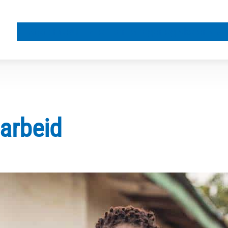
Støtt FORUT
For barnehager og skoler
Vå
arbeid