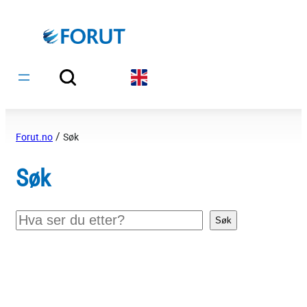
Hopp
til
innhold
/
Forut.no
Søk
Søk
Søk
Søk