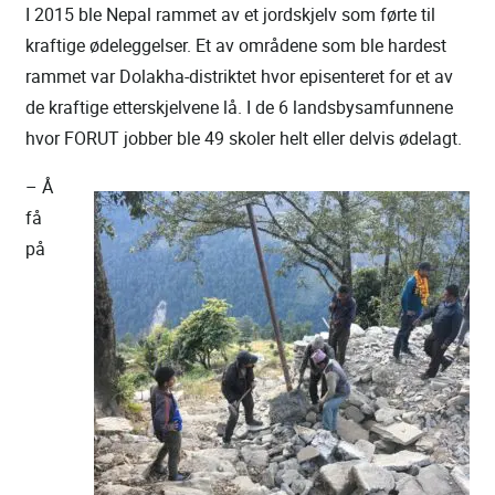
I 2015 ble Nepal rammet av et jordskjelv som førte til
kraftige ødeleggelser. Et av områdene som ble hardest
rammet var Dolakha-distriktet hvor episenteret for et av
de kraftige etterskjelvene lå. I de 6 landsbysamfunnene
hvor FORUT jobber ble 49 skoler helt eller delvis ødelagt.
– Å
få
på