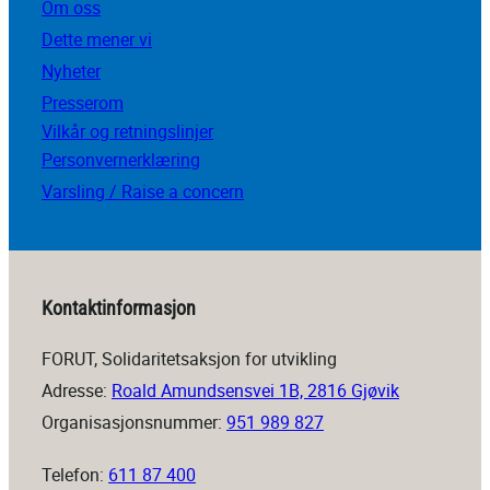
Om oss
Dette mener vi
Nyheter
Presserom
Vilkår og retningslinjer
Personvernerklæring
Varsling / Raise a concern
Kontaktinformasjon
FORUT, Solidaritetsaksjon for utvikling
Adresse:
Roald Amundsensvei 1B, 2816 Gjøvik
Organisasjonsnummer:
951 989 827
Telefon:
611 87 400