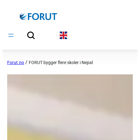
Hopp
til
innhold
/
Forut.no
FORUT bygger flere skoler i Nepal