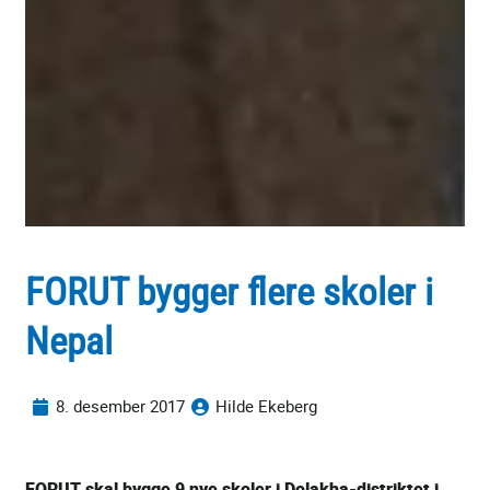
FORUT bygger flere skoler i
Nepal
8. desember 2017
Hilde Ekeberg
FORUT skal bygge 9 nye skoler i Dolakha-distriktet i