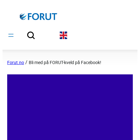
Hopp
til
innhold
/
Forut.no
Bli med på FORUT-kveld på Facebook!