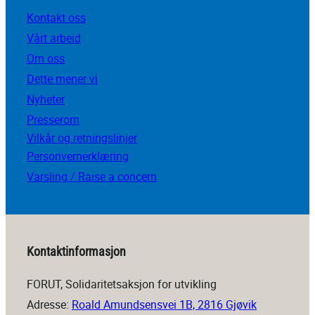
Kontakt oss
Vårt arbeid
Om oss
Dette mener vi
Nyheter
Presserom
Vilkår og retningslinjer
Personvernerklæring
Varsling / Raise a concern
Kontaktinformasjon
FORUT, Solidaritetsaksjon for utvikling
Adresse:
Roald Amundsensvei 1B, 2816 Gjøvik