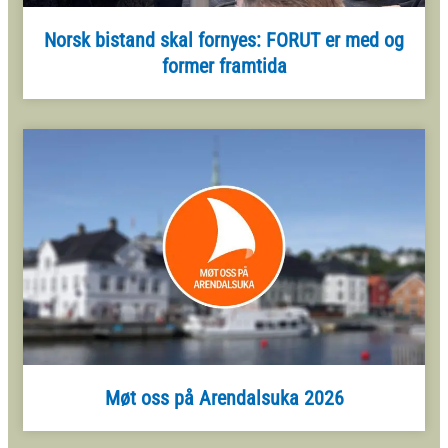
Norsk bistand skal fornyes: FORUT er med og
former framtida
Møt oss på Arendalsuka 2026