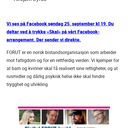
Vi ses på Facebook søndag 25. september kl 19.
Du
deltar ved å trykke «Skal» på vårt Facebook-
arrangement. Der sender vi direkte.
FORUT er en norsk bistandsorganisasjon som arbeider
mot fattigdom og for en rettferdig verden. Vi kjemper for
at barn og kvinner skal få realisert sine rettigheter, og at
rusmidler og dårlig psykisk helse ikke skal hindre
trygghet og utvikling.