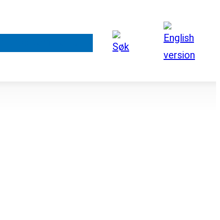
rt arbeid
Om FORUT