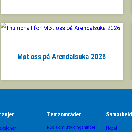
Møt oss på Arendalsuka 2026
anjer
Temaområder
Samarbeid
Rus som utviklingshinder
aksjonen
Nepal