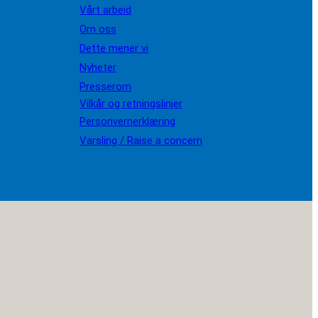
Vårt arbeid
Om oss
Dette mener vi
Nyheter
Presserom
Vilkår og retningslinjer
Personvernerklæring
Varsling / Raise a concern