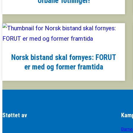
Urbane Totninger!
Norsk bistand skal fornyes: FORUT
er med og former framtida
Støttet av
Kamp
Barne