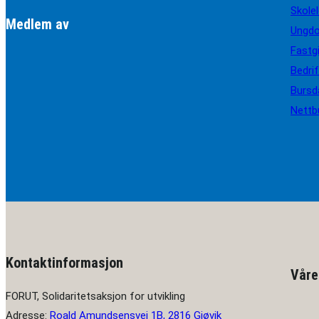
Skole
Medlem av
Ungd
Fastg
Bedri
Bursd
Nettb
Kontaktinformasjon
Våre
FORUT, Solidaritetsaksjon for utvikling
Adresse:
Roald Amundsensvei 1B, 2816 Gjøvik