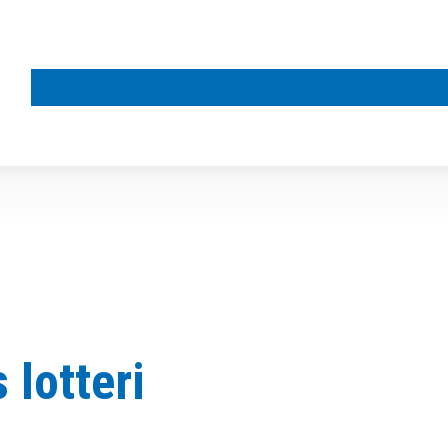
Støtt FORUT
For barnehager og skoler
Vå
 lotteri