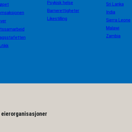
Psykisk helse
Sri Lanka
løpet
Barnerettigheter
India
omsaksjonen
Likestilling
Sierra Leone
iver
Malawi
ftssamarbeid
Zambia
agsstafetten
utikk
 eierorganisasjoner