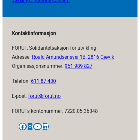
Varsling / Raise a concern
Kontaktinformasjon
FORUT, Solidaritetsaksjon for utvikling
Adresse:
Roald Amundsensvei 1B, 2816 Gjøvik
Organisasjonsnummer:
951 989 827
Telefon:
611 87 400
E-post:
forut@forut.no
FORUTs kontonummer: 7220.05.36348
Facebook
Instagram
YouTube
LinkedIn