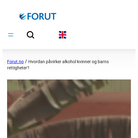
Hopp
til
innhold
/
Forut.no
Hvordan påvirker alkohol kvinner og barns
rettigheter?