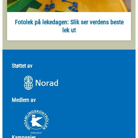
Fotolek på lekedagen: Slik ser verdens beste
lek ut
Støttet av
Medlem av
Kampanjer