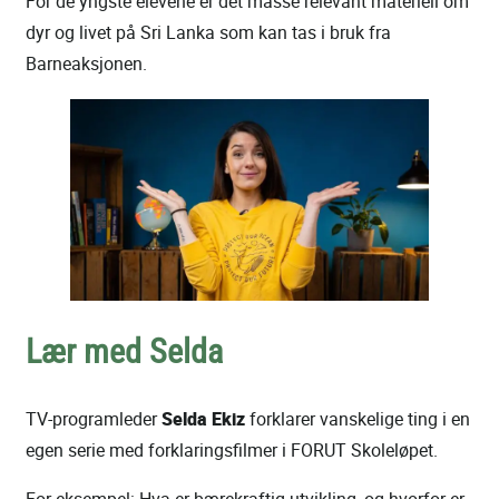
For de yngste elevene er det masse relevant materiell om
dyr og livet på Sri Lanka som kan tas i bruk fra
Barneaksjonen.
Lær med Selda
TV-programleder
Selda Ekiz
forklarer vanskelige ting i en
egen serie med forklaringsfilmer i FORUT Skoleløpet.
For eksempel: Hva er bærekraftig utvikling, og hvorfor er