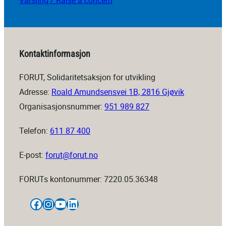
Varsling / Raise a concern
Kontaktinformasjon
FORUT, Solidaritetsaksjon for utvikling
Adresse:
Roald Amundsensvei 1B, 2816 Gjøvik
Organisasjonsnummer:
951 989 827
Telefon:
611 87 400
E-post:
forut@forut.no
FORUTs kontonummer: 7220.05.36348
Facebook
Instagram
YouTube
LinkedIn