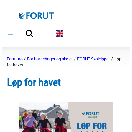
Hopp
til
innhold
/
/
/
Forut.no
For barnehager og skoler
FORUT Skoleløpet
Løp
for havet
Løp for havet