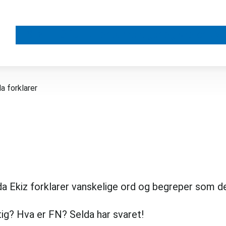
Støtt FORUT
For barnehager og skoler
Vå
a forklarer
kiz forklarer vanskelige ord og begreper som det e
tig? Hva er FN? Selda har svaret!