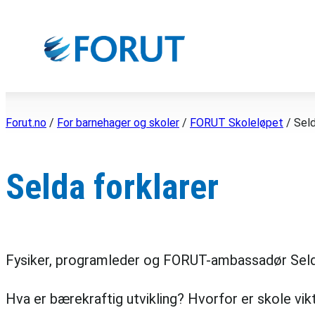
Hopp
til
innhold
Forut.no
/
For barnehager og skoler
/
FORUT Skoleløpet
/
Seld
Selda forklarer
Fysiker, programleder og FORUT-ambassadør Selda E
Hva er bærekraftig utvikling? Hvorfor er skole vik