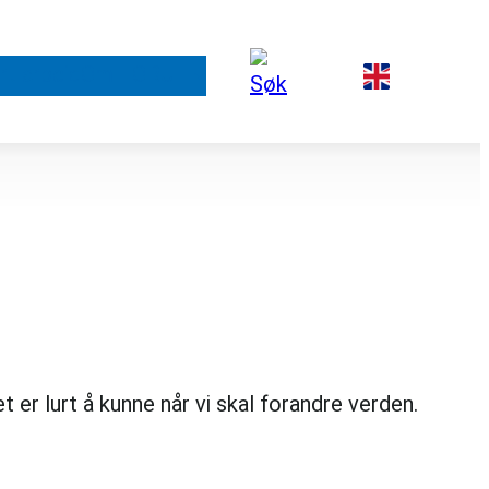
rt arbeid
Om FORUT
r lurt å kunne når vi skal forandre verden.