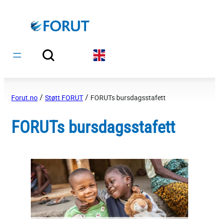
Hopp
til
innhold
/
/
Forut.no
Støtt FORUT
FORUTs bursdagsstafett
FORUTs bursdagsstafett