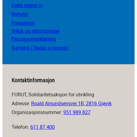
Dette mener vi
Nyheter
Presserom
Vilkår og retningslinjer
Personvernerklæring
Varsling / Raise a concern
Kontaktinformasjon
FORUT, Solidaritetsaksjon for utvikling
Adresse:
Roald Amundsensvei 1B, 2816 Gjøvik
Organisasjonsnummer:
951 989 827
Telefon:
611 87 400