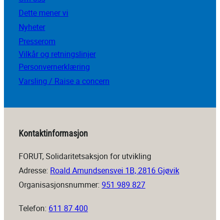
Dette mener vi
Nyheter
Presserom
Vilkår og retningslinjer
Personvernerklæring
Varsling / Raise a concern
Kontaktinformasjon
FORUT, Solidaritetsaksjon for utvikling
Adresse:
Roald Amundsensvei 1B, 2816 Gjøvik
Organisasjonsnummer:
951 989 827
Telefon:
611 87 400