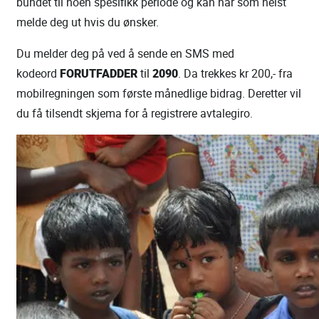
bundet til noen spesifikk periode og kan når som helst
melde deg ut hvis du ønsker.
Du melder deg på ved å sende en SMS med
kodeord
FORUTFADDER
til
2090
. Da trekkes kr 200,- fra
mobilregningen som første månedlige bidrag. Deretter vil
du få tilsendt skjema for å registrere avtalegiro.