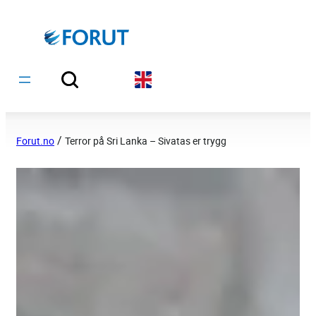
Hopp
til
innhold
/
Forut.no
Terror på Sri Lanka – Sivatas er trygg