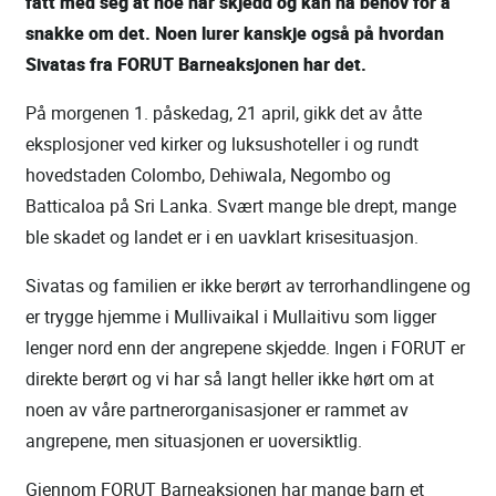
fått med seg at noe har skjedd og kan ha behov for å
snakke om det. Noen lurer kanskje også på hvordan
Sivatas fra FORUT Barneaksjonen har det.
På morgenen 1. påskedag, 21 april, gikk det av åtte
eksplosjoner ved kirker og luksushoteller i og rundt
hovedstaden Colombo, Dehiwala, Negombo og
Batticaloa på Sri Lanka. Svært mange ble drept, mange
ble skadet og landet er i en uavklart krisesituasjon.
Sivatas og familien er ikke berørt av terrorhandlingene og
er trygge hjemme i Mullivaikal i Mullaitivu som ligger
lenger nord enn der angrepene skjedde. Ingen i FORUT er
direkte berørt og vi har så langt heller ikke hørt om at
noen av våre partnerorganisasjoner er rammet av
angrepene, men situasjonen er uoversiktlig.
Gjennom FORUT Barneaksjonen har mange barn et