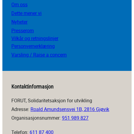
Om oss
Dette mener vi
Nyheter
Presserom
Vilkår og retningslinjer
Personvernerklæring
Varsling / Raise a concern
Kontaktinformasjon
FORUT, Solidaritetsaksjon for utvikling
Adresse:
Roald Amundsensvei 1B, 2816 Gjøvik
Organisasjonsnummer:
951 989 827
Telefon:
611 87 400