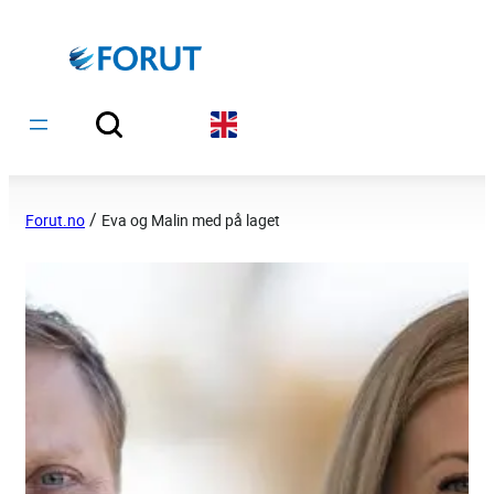
Hopp
til
innhold
/
Forut.no
Eva og Malin med på laget