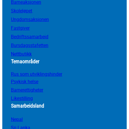
Barneaksjonen
Skoleløpet
Ungdomsaksjonen
Fastgiver
Bedriftssamarbeid
Bursdagsstafetten
Nettbutikk
Temaområder
Rus som utviklingshinder
Psykisk helse
Barnerettigheter
Likestilling
Samarbeidsland
Nepal
Sri Lanka