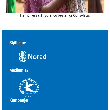
Hamphless (til høyre) og bestemor Consolata.
Støttet av
Medlem av
Kampanjer