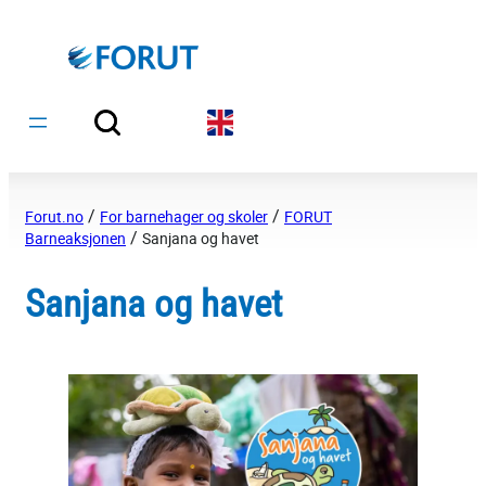
Hopp
til
innhold
/
/
Forut.no
For barnehager og skoler
FORUT
/
Barneaksjonen
Sanjana og havet
Sanjana og havet