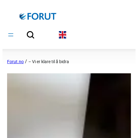
Hopp
til
innhold
/
Forut.no
– Vi er klare til å bidra