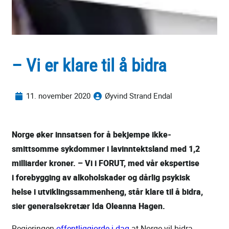
– Vi er klare til å bidra
11. november 2020
Øyvind Strand Endal
Norge øker innsatsen for å bekjempe ikke-
smittsomme sykdommer i lavinntektsland med 1,2
milliarder kroner. – Vi i FORUT, med vår ekspertise
i forebygging av alkoholskader og dårlig psykisk
helse i utviklingssammenheng, står klare til å bidra,
sier generalsekretær Ida Oleanna Hagen.
Regjeringen
offentliggjorde i dag
at Norge vil bidra