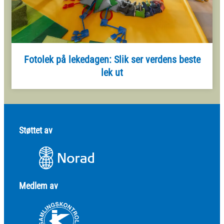
Fotolek på lekedagen: Slik ser verdens beste
lek ut
Støttet av
Medlem av