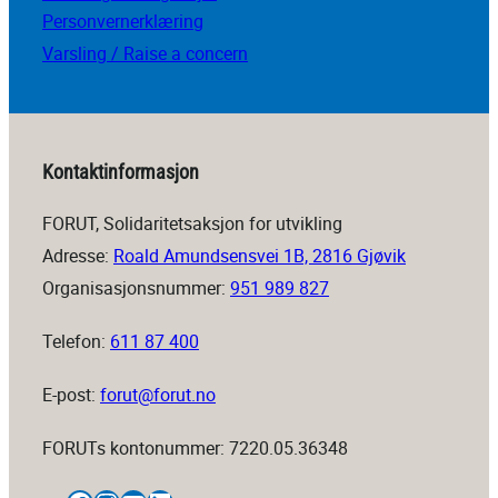
Personvernerklæring
Varsling / Raise a concern
Kontaktinformasjon
FORUT, Solidaritetsaksjon for utvikling
Adresse:
Roald Amundsensvei 1B, 2816 Gjøvik
Organisasjonsnummer:
951 989 827
Telefon:
611 87 400
E-post:
forut@forut.no
FORUTs kontonummer: 7220.05.36348