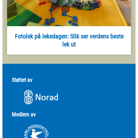
Fotolek på lekedagen: Slik ser verdens beste
lek ut
Støttet av
Medlem av