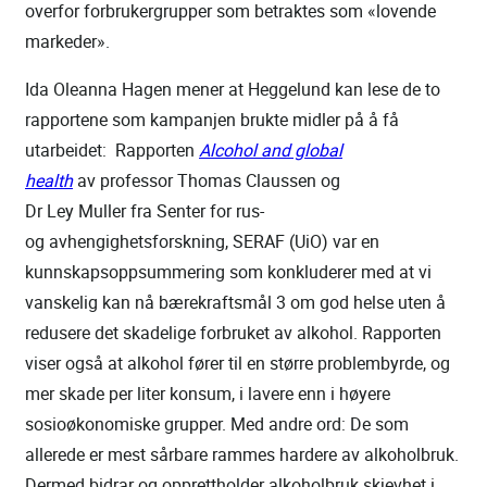
overfor forbrukergrupper som betraktes som «lovende
markeder».
Ida Oleanna Hagen mener at Heggelund kan lese de to
rapportene som kampanjen brukte midler på å få
utarbeidet: Rapporten
Alcohol and global
health
av professor Thomas Claussen og
Dr Ley Muller fra Senter for rus-
og avhengighetsforskning, SERAF (UiO) var en
kunnskapsoppsummering som konkluderer med at vi
vanskelig kan nå bærekraftsmål 3 om god helse uten å
redusere det skadelige forbruket av alkohol. Rapporten
viser også at alkohol fører til en større problembyrde, og
mer skade per liter konsum, i lavere enn i høyere
sosioøkonomiske grupper. Med andre ord: De som
allerede er mest sårbare rammes hardere av alkoholbruk.
Dermed bidrar og opprettholder alkoholbruk skjevhet i