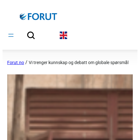
Hopp
til
innhold
/
Forut.no
Vi trenger kunnskap og debatt om globale spørsmål