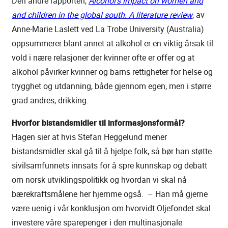
Den andre rapporten,
Alcohol’s impact on women and
and children in the global south. A literature review
,
av
Anne-Marie Laslett ved La Trobe University (Australia)
oppsummerer blant annet at alkohol er en viktig årsak til
vold i nære relasjoner der kvinner ofte er offer og at
alkohol påvirker kvinner og barns rettigheter for helse og
trygghet og utdanning, både gjennom egen, men i større
grad andres, drikking.
Hvorfor bistandsmidler til informasjonsformål?
Hagen sier at hvis Stefan Heggelund mener
bistandsmidler skal gå til å hjelpe folk, så bør han støtte
sivilsamfunnets innsats for å spre kunnskap og debatt
om norsk utviklingspolitikk og hvordan vi skal nå
bærekraftsmålene her hjemme også. – Han må gjerne
være uenig i vår konklusjon om hvorvidt Oljefondet skal
investere våre sparepenger i den multinasjonale