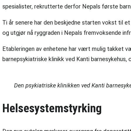
spesialister, rekrutterte derfor Nepals første barn
Ti år senere har den beskjedne starten vokst til e
og utgjør nå ryggraden i Nepals fremvoksende infr
Etableringen av enhetene har vært mulig takket væ
barnepsykiatriske klinikk ved Kanti barnesykehus, 
Den psykiatriske klinikken ved Kanti barnesyk
Helsesystemstyrking