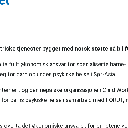
atriske tjenester bygget med norsk støtte nå bli f
 å ta fullt økonomisk ansvar for spesialiserte barn
teg for barn og unges psykiske helse i Sør-Asia.
rtement og den nepalske organisasjonen Child Work
 for barns psykiske helse i samarbeid med FORUT, no
dvis overta det økonomiske ansvaret for enhetene v