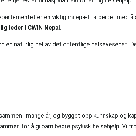
e tjenester til nasjonalt eid offentlig helsehjelp.
artementet er en viktig milepæl i arbeidet med å 
lig leder i CWIN Nepal
.
n en naturlig del av det offentlige helsevesenet. De
ttet sammen i mange år, og bygget opp kunnskap og 
sammen for å gi barn bedre psykisk helsehjelp. Vi tror