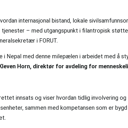
rdan internasjonal bistand, lokale sivilsamfunnsorg
jenester – med utgangspunkt i filantropisk støtte og
generalsekretær i FORUT.
 i Nepal med denne milepælen i arbeidet med å s
Kleven Horn, direktør for avdeling for menneskeli
tet innsats og viser hvordan tidlig involvering og 
ehusenheter, sammen med kompetansen som er bygd op
et.