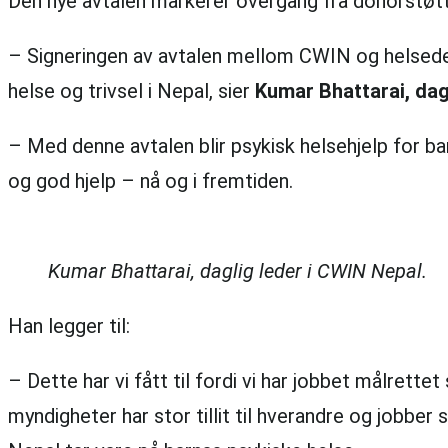
Den nye avtalen markerer overgang fra donorstøtted
– Signeringen av avtalen mellom CWIN og helsedep
helse og trivsel i Nepal, sier
Kumar Bhattarai, dag
– Med denne avtalen blir psykisk helsehjelp for bar
og god hjelp – nå og i fremtiden.
Kumar Bhattarai, daglig leder i CWIN Nepal.
Han legger til:
– Dette har vi fått til fordi vi har jobbet målre
myndigheter har stor tillit til hverandre og jobber 