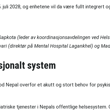
. juli 2028, og enhetene vil da være fullt integrert 
m Sapkota (leder av koordinasjonsavdelingen ved Hel
iwari (direktør på Mental Hospital Lagankhel) og Ma
asjonalt system
od Nepal overfor et akutt og stort behov for psyki
kiatriske tjenester i Nepals offentlige helsesyste