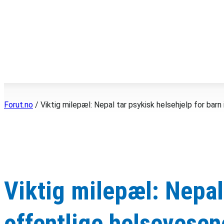
Hopp
til
innhold
Forut.no
/
Viktig milepæl: Nepal tar psykisk helsehjelp for barn
Viktig milepæl: Nepal 
offentlige helsevesen