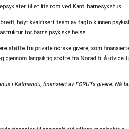
epsykiater til et lite rom ved Kanti barnesykehus.
t bredt, høyt kvalifisert team av fagfolk innen psyk
astruktur for barns psykiske helse.
re støtte fra private norske givere, som finansier
og gjennom langsiktig støtte fra Norad til å utvide 
ehus i Katmandu, finansiert av FORUTs givere. Nå ta