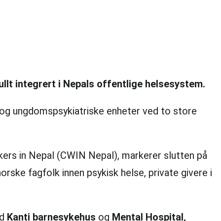
ullt integrert i Nepals offentlige helsesystem.
e- og ungdomspsykiatriske enheter ved to store
ers in Nepal (CWIN Nepal), markerer slutten på
rske fagfolk innen psykisk helse, private givere i
ed
Kanti barnesykehus
og
Mental Hospital,