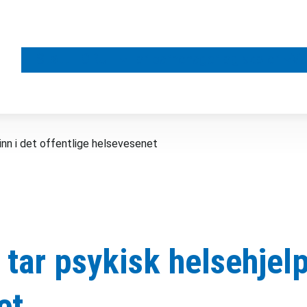
Støtt FORUT
For barnehager og skoler
Vå
 inn i det offentlige helsevesenet
tar psykisk helsehjelp 
et