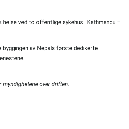
isk helse ved to offentlige sykehus i Kathmandu –
te byggingen av Nepals første dedikerte
tjenestene.
r myndighetene over driften.