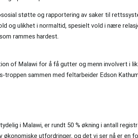
ial støtte og rapportering av saker til rettssyst
d og ulikhet i normaltid, spesielt vold i nære relasj
e som rammes hardest.
of Malawi for å få gutter og menn involvert i like
acks-troppen sammen med feltarbeider Edson Kat
lig i Malawi, er rundt 50 % økning i antall registr
økonomiske utfordringer, og det vi ser nå er en for