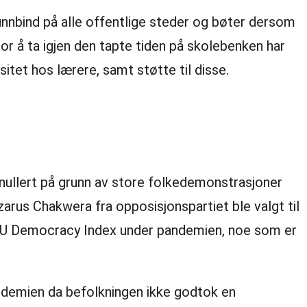
nbind på alle offentlige steder og bøter dersom
r å ta igjen den tapte tiden på skolebenken har
tet hos lærere, samt støtte til disse.
nnullert på grunn av store folkedemonstrasjoner
azarus Chakwera fra opposisjonspartiet ble valgt til
 i EIU Democracy Index under pandemien, noe som er
andemien da befolkningen ikke godtok en