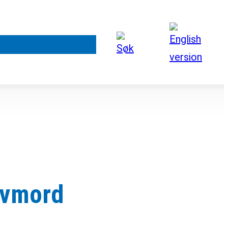
rt arbeid
Om FORUT
lvmord