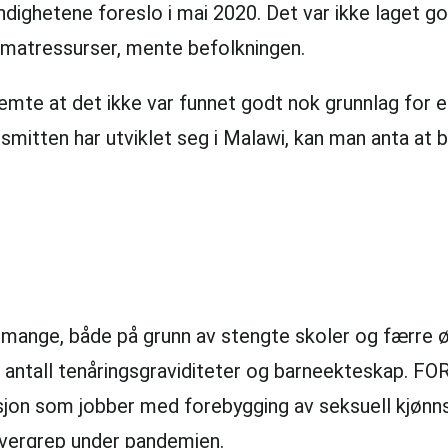
hetene foreslo i mai 2020. Det var ikke laget gode
 matressurser, mente befolkningen.
emte at det ikke var funnet godt nok grunnlag for 
smitten har utviklet seg i Malawi, kan man anta at b
ig mange, både på grunn av stengte skoler og færre
 i antall tenåringsgraviditeter og barneekteskap. F
sjon som jobber med forebygging av seksuell kjønn
 overgrep under pandemien.