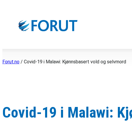
Hopp
til
innhold
Forut.no
/
Covid-19 i Malawi: Kjønnsbasert vold og selvmord
Covid-19 i Malawi: K