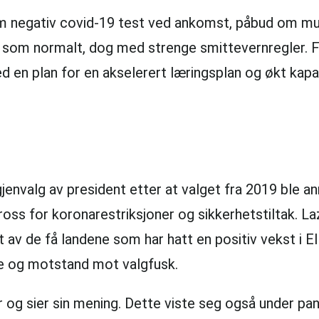
negativ covid-19 test ved ankomst, påbud om mun
r som normalt, dog med strenge smittevernregler. Fo
en plan for en akselerert læringsplan og økt kapasi
jenvalg av president etter at valget fra 2019 ble a
tross for koronarestriksjoner og sikkerhetstiltak. L
r et av de få landene som har hatt en positiv vekst
se og motstand mot valgfusk.
er og sier sin mening. Dette viste seg også under p