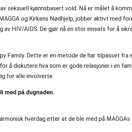
v seksuell kjønnsbasert vold. Nå er målet å komme 
 MAGGA og Kirkens Nødhjelp, jobber aktivt med fore
 av HIV/AIDS. De gjør nå en stor innsats for å sikr
 Family. Dette er en metode de har tilpasset fra 
or å diskutere hva som er gode relasjoner i en famil
g for alle involverte.
li med på dugnaden
.
 harmonisk hverdag etter at de ble med på MAGGA