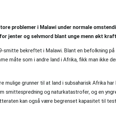
store problemer i Malawi under normale omstendi
 for jenter og selvmord blant unge menn økt kraft
-19-smitte bekreftet i Malawi. Blant en befolkning på
me måte som i andre land i Afrika, fikk man ikke de
e mulige grunner til at land i subsaharisk Afrika har
m smittespredning og naturkatastrofer, og en yngre
itteraten kan også være begrenset kapasitet til tes