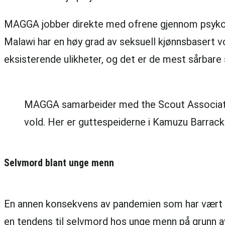
MAGGA jobber direkte med ofrene gjennom psykosos
Malawi har en høy grad av seksuell kjønnsbasert vol
eksisterende ulikheter, og det er de mest sårbar
MAGGA samarbeider med the Scout Association 
vold. Her er guttespeiderne i Kamuzu Barr
Selvmord blant unge menn
En annen konsekvens av pandemien som har vært tyde
en tendens til selvmord hos unge menn på grunn av 