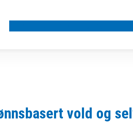
Støtt FORUT
For barnehager og skoler
Vå
jønnsbasert vold og se