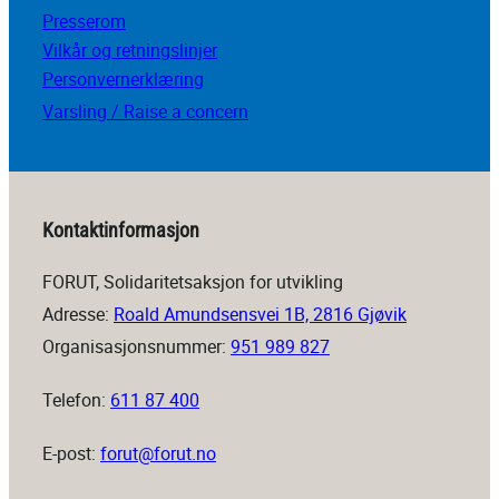
Presserom
Vilkår og retningslinjer
Personvernerklæring
Varsling / Raise a concern
Kontaktinformasjon
FORUT, Solidaritetsaksjon for utvikling
Adresse:
Roald Amundsensvei 1B, 2816 Gjøvik
Organisasjonsnummer:
951 989 827
Telefon:
611 87 400
E-post:
forut@forut.no