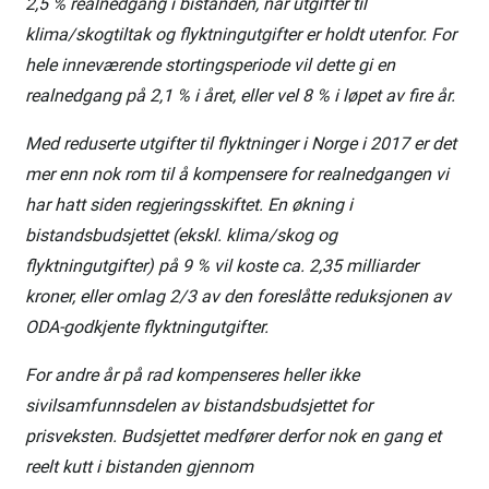
2,5 % realnedgang i bistanden, når utgifter til
klima/skogtiltak og flyktningutgifter er holdt utenfor. For
hele inneværende stortingsperiode vil dette gi en
realnedgang på 2,1 % i året, eller vel 8 % i løpet av fire år.
Med reduserte utgifter til flyktninger i Norge i 2017 er det
mer enn nok rom til å kompensere for realnedgangen vi
har hatt siden regjeringsskiftet. En økning i
bistandsbudsjettet (ekskl. klima/skog og
flyktningutgifter) på 9 % vil koste ca. 2,35 milliarder
kroner, eller omlag 2/3 av den foreslåtte reduksjonen av
ODA-godkjente flyktningutgifter.
For andre år på rad kompenseres heller ikke
sivilsamfunnsdelen av bistandsbudsjettet for
prisveksten. Budsjettet medfører derfor nok en gang et
reelt kutt i bistanden gjennom