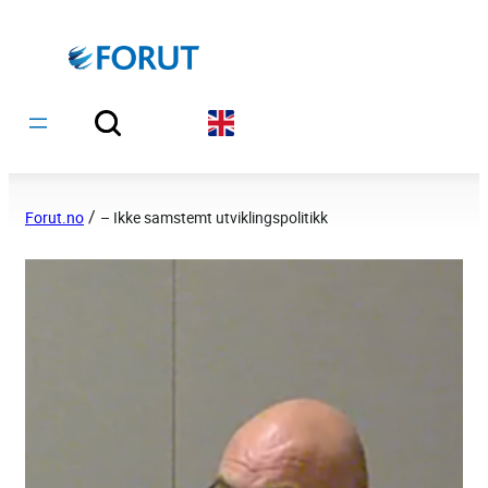
Hopp
til
innhold
/
Forut.no
– Ikke samstemt utviklingspolitikk