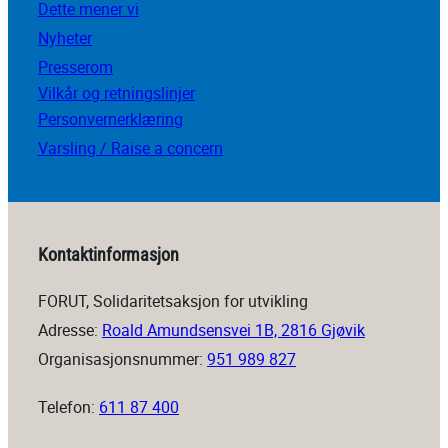
Dette mener vi
Nyheter
Presserom
Vilkår og retningslinjer
Personvernerklæring
Varsling / Raise a concern
Kontaktinformasjon
FORUT, Solidaritetsaksjon for utvikling
Adresse:
Roald Amundsensvei 1B, 2816 Gjøvik
Organisasjonsnummer:
951 989 827
Telefon:
611 87 400