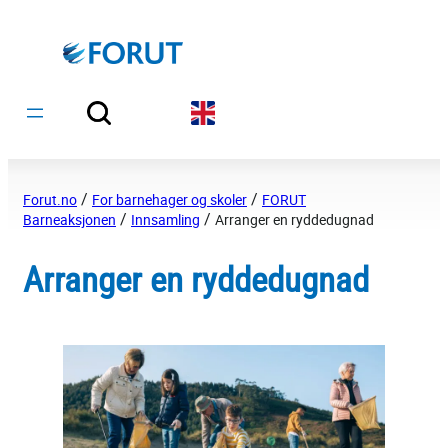
Hopp
til
innhold
/
/
Forut.no
For barnehager og skoler
FORUT
/
/
Barneaksjonen
Innsamling
Arranger en ryddedugnad
Arranger en ryddedugnad