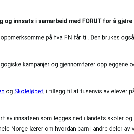
 og innsats i samarbeid med FORUT for å gjøre b
k oppmerksomme på hva FN får til. Den brukes også 
gogiske kampanjer og gjennomfører oppleggene og
en
og
Skoleløpet
, i tillegg til at tusenvis av elev
rørt av innsatsen som legges ned i landets skoler og
ele Norge lærer om hvordan barn i andre deler av ve