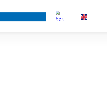
rt arbeid
Om FORUT