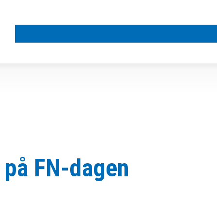
Støtt FORUT
For barnehager og skoler
Vå
e på FN-dagen