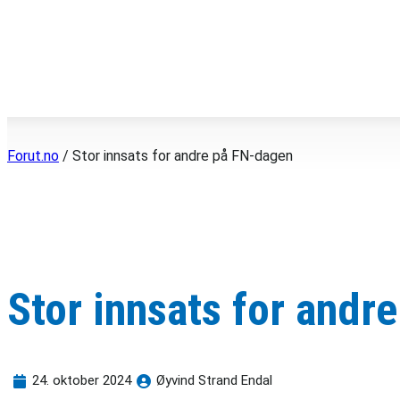
Hopp
til
innhold
Forut.no
/
Stor innsats for andre på FN-dagen
Stor innsats for andr
24. oktober 2024
Øyvind Strand Endal