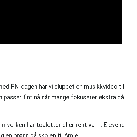
e med FN-dagen har vi sluppet en musikkvideo til
en passer fint nå når mange fokuserer ekstra på
om verken har toaletter eller rent vann. Elevene
og en brønn på skolen til Amie.