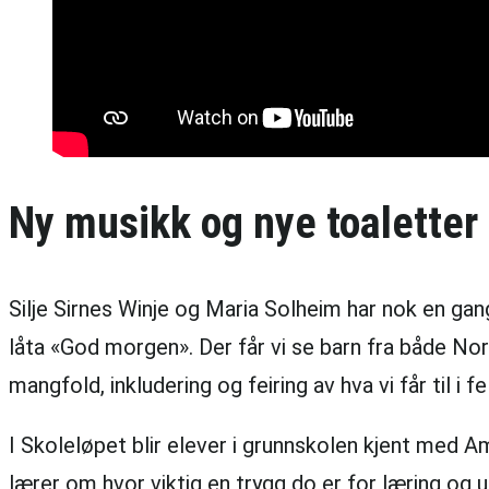
Ny musikk og nye toaletter
Silje Sirnes Winje og Maria Solheim har nok en gang
låta «God morgen». Der får vi se barn fra både Nor
mangfold, inkludering og feiring av hva vi får til i f
I Skoleløpet blir elever i grunnskolen kjent med A
lærer om hvor viktig en trygg do er for læring og u