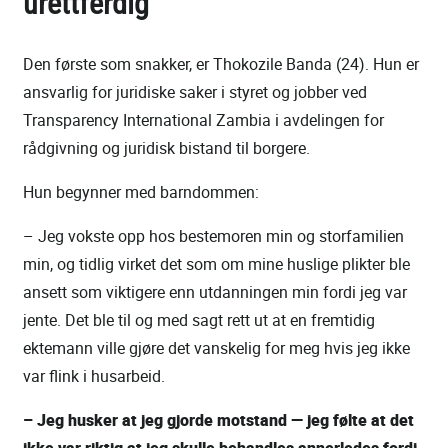
urettferdig
Den første som snakker, er Thokozile Banda (24). Hun er
ansvarlig for juridiske saker i styret og jobber ved
Transparency International Zambia i avdelingen for
rådgivning og juridisk bistand til borgere.
Hun begynner med barndommen:
– Jeg vokste opp hos bestemoren min og storfamilien
min, og tidlig virket det som om mine huslige plikter ble
ansett som viktigere enn utdanningen min fordi jeg var
jente. Det ble til og med sagt rett ut at en fremtidig
ektemann ville gjøre det vanskelig for meg hvis jeg ikke
var flink i husarbeid.
– Jeg husker at jeg gjorde motstand — jeg følte at det
ikke var riktig at jeg skulle behandles annerledes fordi