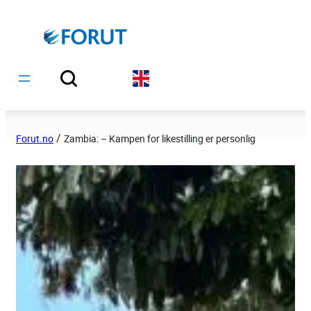
Hopp
til
innhold
/
Forut.no
Zambia: – Kampen for likestilling er personlig