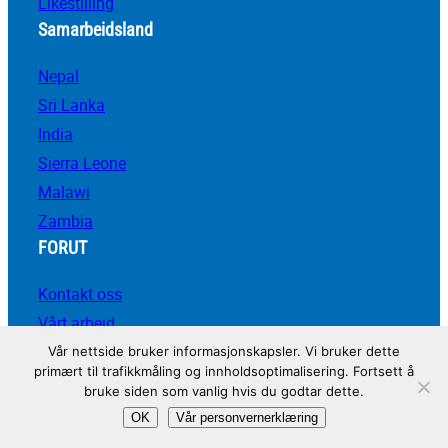
Likestilling
Samarbeidsland
Nepal
Sri Lanka
India
Sierra Leone
Malawi
Zambia
FORUT
Kontakt oss
Vårt arbeid
Om oss
Vår nettside bruker informasjonskapsler. Vi bruker dette
primært til trafikkmåling og innholdsoptimalisering. Fortsett å
Dette mener vi
bruke siden som vanlig hvis du godtar dette.
Nyheter
OK
Vår personvernerklæring
Presserom