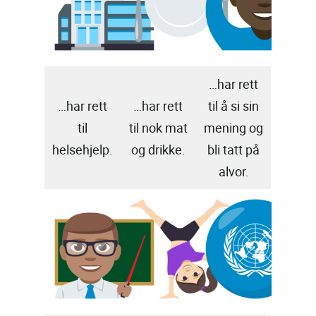
…har rett
…har rett
…har rett
til å si sin
til
til nok mat
mening og
helsehjelp.
og drikke.
bli tatt på
alvor.