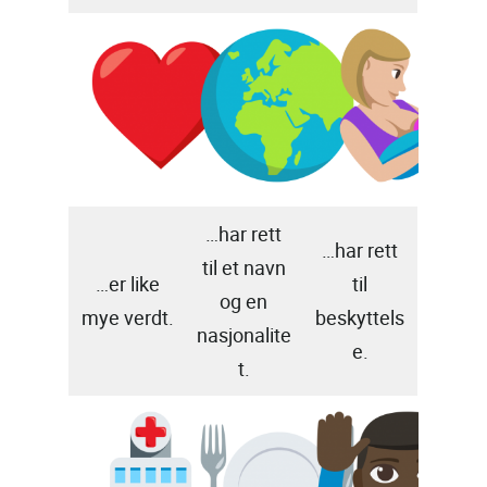
…har rett
…har rett
til et navn
…er like
til
og en
mye verdt.
beskyttels
nasjonalite
e.
t.