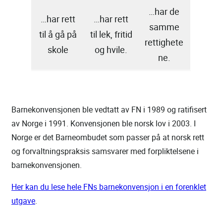
…har de
…har rett
…har rett
samme
til å gå på
til lek, fritid
rettighete
skole
og hvile.
ne.
Barnekonvensjonen ble vedtatt av FN i 1989 og ratifisert
av Norge i 1991. Konvensjonen ble norsk lov i 2003. I
Norge er det Barneombudet som passer på at norsk rett
og forvaltningspraksis samsvarer med forpliktelsene i
barnekonvensjonen.
Her kan du lese hele FNs barnekonvensjon i en forenklet
utgave
.