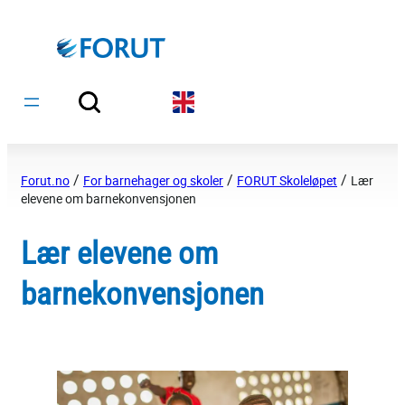
Hopp
til
innhold
/
/
/
Forut.no
For barnehager og skoler
FORUT Skoleløpet
Lær
elevene om barnekonvensjonen
Lær elevene om
barnekonvensjonen