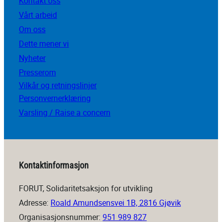
Kontakt oss
Vårt arbeid
Om oss
Dette mener vi
Nyheter
Presserom
Vilkår og retningslinjer
Personvernerklæring
Varsling / Raise a concern
Kontaktinformasjon
FORUT, Solidaritetsaksjon for utvikling
Adresse:
Roald Amundsensvei 1B, 2816 Gjøvik
Organisasjonsnummer:
951 989 827