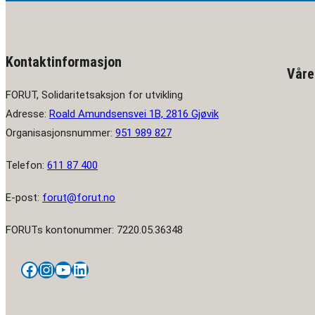
Kontaktinformasjon
Våre
FORUT, Solidaritetsaksjon for utvikling
Adresse:
Roald Amundsensvei 1B, 2816 Gjøvik
Organisasjonsnummer:
951 989 827
Telefon:
611 87 400
E-post:
forut@forut.no
FORUTs kontonummer: 7220.05.36348
Facebook
Instagram
YouTube
LinkedIn