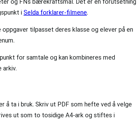
eter og FNs bærekraftsmål. Det er en forutsetning
gspunkt i
Selda forklarer-filmene
.
ge oppgaver tilpasset deres klasse og elever på en
lenum.
gspunkt for samtale og kan kombineres med
 arkiv.
r å ta i bruk. Skriv ut PDF som hefte ved å velge
ives ut som to tosidige A4-ark og stiftes i