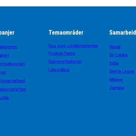
anjer
Temaområder
Samarbeid
Rus som utviklingshinder
aksjonen
Nepal
Psykisk helse
Sri Lanka
løpet
Barnerettigheter
India
omsaksjonen
Likestilling
Sierra Leone
iver
Malawi
ftssamarbeid
Zambia
agsstafetten
utikk