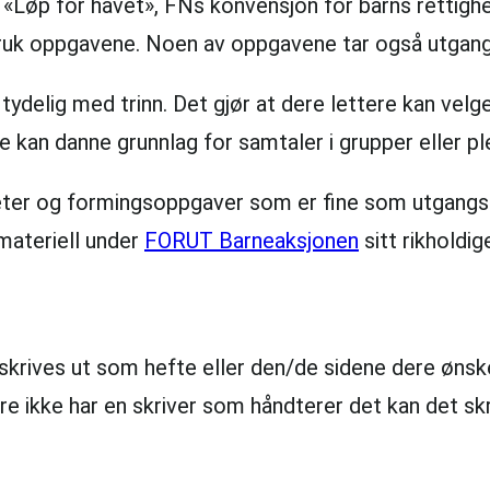
 «Løp for havet», FNs konvensjon for barns rettigh
 bruk oppgavene. Noen av oppgavene tar også utgan
 tydelig med trinn. Det gjør at dere lettere kan vel
 kan danne grunnlag for samtaler i grupper eller p
iteter og formingsoppgaver som er fine som utgan
smateriell under
FORUT Barneaksjonen
sitt rikholdige
skrives ut som hefte eller den/de sidene dere ønske
e ikke har en skriver som håndterer det kan det skr