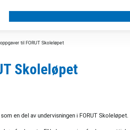
Støtt FORUT
For barnehager og skoler
Vå
voppgaver til FORUT Skoleløpet
UT Skoleløpet
er som en del av undervisningen i FORUT Skoleløpet.