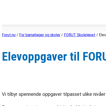
Hopp
til
innhold
Forut.no
/
For barnehager og skoler
/
FORUT Skoleløpet
/
Ele
Elevoppgaver til FOR
Vi tilbyr spennende oppgaver tilpasset ulike nivå