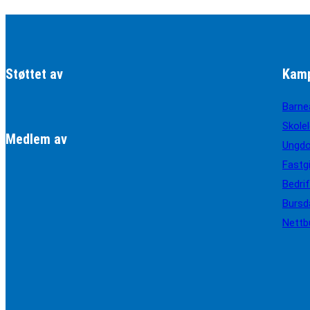
Støttet av
Kamp
Barne
Skole
Medlem av
Ungd
Fastg
Bedri
Bursd
Nettb