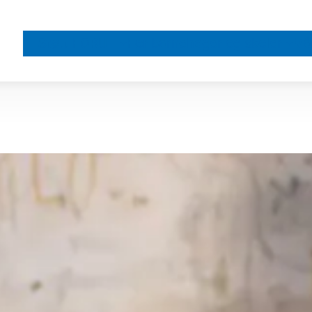
Støtt FORUT
For barnehager og skoler
Vå