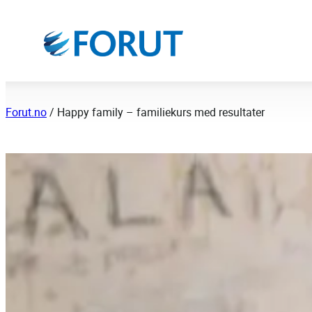
Hopp
til
innhold
Forut.no
/
Happy family – familiekurs med resultater