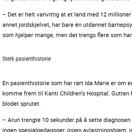
– Det er helt vanvittig at et land med 12 millione
annet jordskjelvet, har bare én utdannet barnepsy
som hjelper mange, men det trengs flere som ham,
Sterk pasienthistorie
En pasienthistorie som har rørt Ida Marie er om e
komme frem til Kanti Children’s Hospital. Gutten h
blodet sprutet.
– Arun trengte 10 sekunder på å sette diagnosen 
ingen spesialpedagoger, ingen avlastningshjem, in