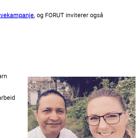
vervekampanje
, og FORUT inviterer også
arn
arbeid