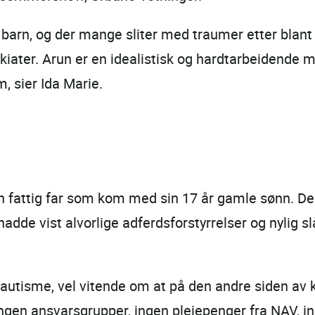
r barn, og der mange sliter med traumer etter blant
kiater. Arun er en idealistisk og hardtarbeidende 
 sier Ida Marie.
n fattig far som kom med sin 17 år gamle sønn. De h
adde vist alvorlige adferdsforstyrrelser og nylig s
autisme, vel vitende om at på den andre siden av 
gen ansvarsgrupper, ingen pleiepenger fra NAV, ing