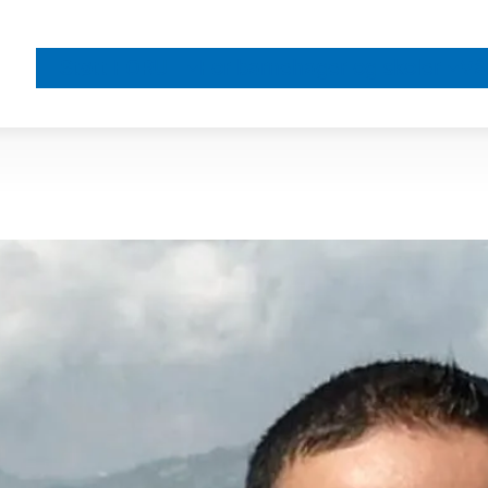
Støtt FORUT
For barnehager og skoler
Vå