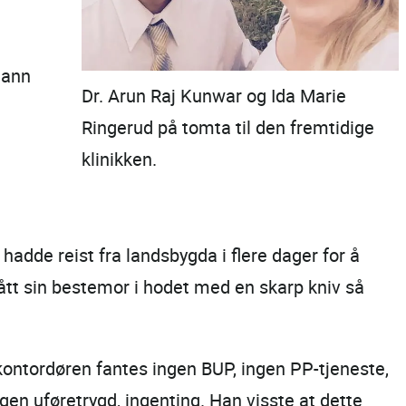
mann
Dr. Arun Raj Kunwar og Ida Marie
Ringerud på tomta til den fremtidige
klinikken.
adde reist fra landsbygda i flere dager for å
lått sin bestemor i hodet med en skarp kniv så
kontordøren fantes ingen BUP, ingen PP-tjeneste,
en uføretrygd, ingenting. Han visste at dette