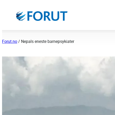
Hopp
til
innhold
Forut.no
/
Nepals eneste barnepsykiater