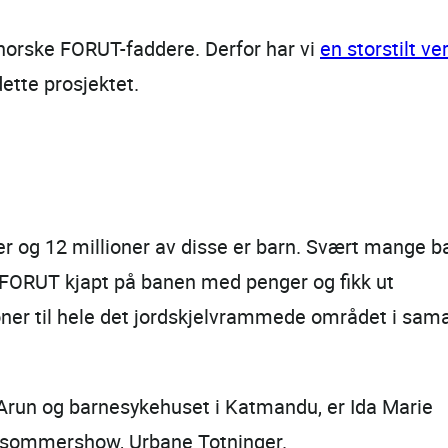
 norske FORUT-faddere. Derfor har vi
en storstilt 
ette prosjektet.
r og 12 millioner av disse er barn. Svært mange b
r FORUT kjapt på banen med penger og fikk ut
oner til hele det jordskjelvrammede området i sam
 Arun og barnesykehuset i Katmandu, er Ida Marie
te sommershow, Urbane Totninger.