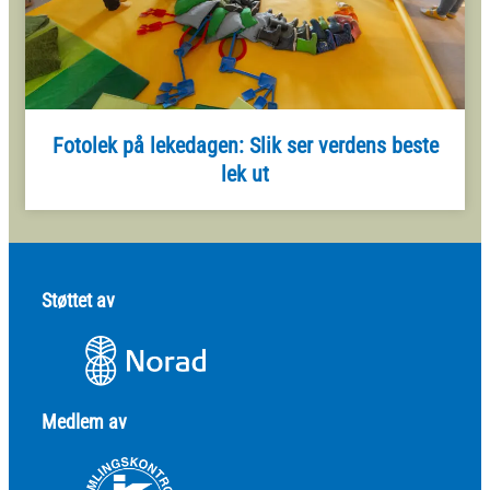
Fotolek på lekedagen: Slik ser verdens beste
lek ut
Støttet av
Medlem av