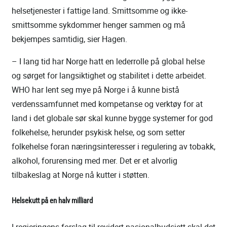
helsetjenester i fattige land. Smittsomme og ikke-
smittsomme sykdommer henger sammen og må
bekjempes samtidig, sier Hagen.
– I lang tid har Norge hatt en lederrolle på global helse
og sørget for langsiktighet og stabilitet i dette arbeidet.
WHO har lent seg mye på Norge i å kunne bistå
verdenssamfunnet med kompetanse og verktøy for at
land i det globale sør skal kunne bygge systemer for god
folkehelse, herunder psykisk helse, og som setter
folkehelse foran næringsinteresser i regulering av tobakk,
alkohol, forurensing med mer. Det er et alvorlig
tilbakeslag at Norge nå kutter i støtten.
Helsekutt på en halv milliard
I regjeringens forslag til revidert nasjonalbudsjett skal det