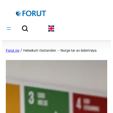
Hopp
til
innhold
/
Forut.no
Helsekutt i bistanden: – Norge tar av ledertrøya