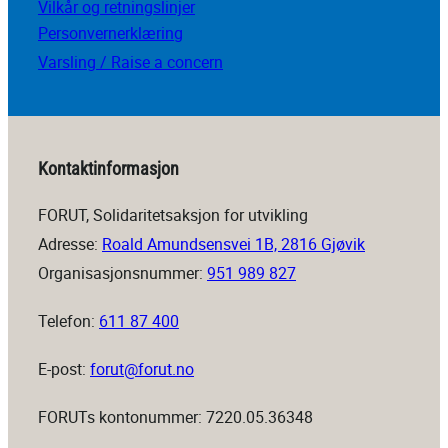
Vilkår og retningslinjer
Personvernerklæring
Varsling / Raise a concern
Kontaktinformasjon
FORUT, Solidaritetsaksjon for utvikling
Adresse:
Roald Amundsensvei 1B, 2816 Gjøvik
Organisasjonsnummer:
951 989 827
Telefon:
611 87 400
E-post:
forut@forut.no
FORUTs kontonummer: 7220.05.36348