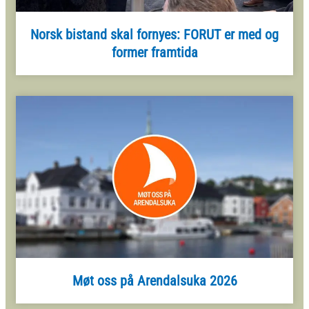
Norsk bistand skal fornyes: FORUT er med og
former framtida
Møt oss på Arendalsuka 2026