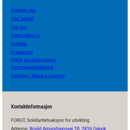
Kontakt oss
Vårt arbeid
Om oss
Dette mener vi
Nyheter
Presserom
Vilkår og retningslinjer
Personvernerklæring
Varsling / Raise a concern
Kontaktinformasjon
FORUT, Solidaritetsaksjon for utvikling
Adresse:
Roald Amundsensvei 1B, 2816 Gjøvik