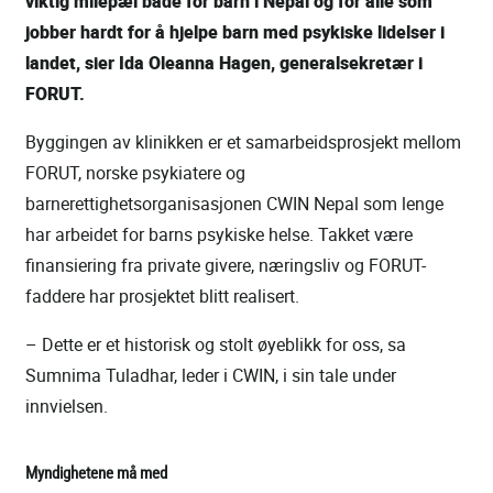
viktig milepæl både for barn i Nepal og for alle som
jobber hardt for å hjelpe barn med psykiske lidelser i
landet, sier Ida Oleanna Hagen, generalsekretær i
FORUT.
Byggingen av klinikken er et samarbeidsprosjekt mellom
FORUT, norske psykiatere og
barnerettighetsorganisasjonen CWIN Nepal som lenge
har arbeidet for barns psykiske helse. Takket være
finansiering fra private givere, næringsliv og FORUT-
faddere har prosjektet blitt realisert.
– Dette er et historisk og stolt øyeblikk for oss, sa
Sumnima Tuladhar, leder i CWIN, i sin tale under
innvielsen.
Myndighetene må med