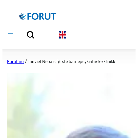
Hopp
til
innhold
/
Forut.no
Innviet Nepals første barnepsykiatriske klinikk