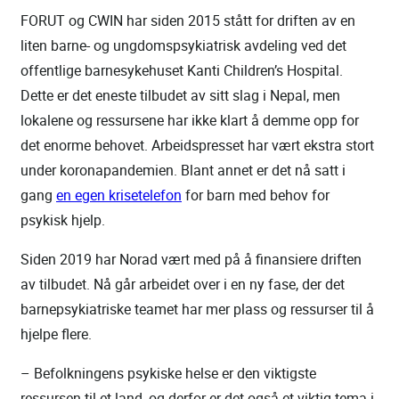
FORUT og CWIN har siden 2015 stått for driften av en
liten barne- og ungdomspsykiatrisk avdeling ved det
offentlige barnesykehuset Kanti Children’s Hospital.
Dette er det eneste tilbudet av sitt slag i Nepal, men
lokalene og ressursene har ikke klart å demme opp for
det enorme behovet. Arbeidspresset har vært ekstra stort
under koronapandemien. Blant annet er det nå satt i
gang
en egen krisetelefon
for barn med behov for
psykisk hjelp.
Siden 2019 har Norad vært med på å finansiere driften
av tilbudet. Nå går arbeidet over i en ny fase, der det
barnepsykiatriske teamet har mer plass og ressurser til å
hjelpe flere.
– Befolkningens psykiske helse er den viktigste
ressursen til et land, og derfor er det også et viktig tema i