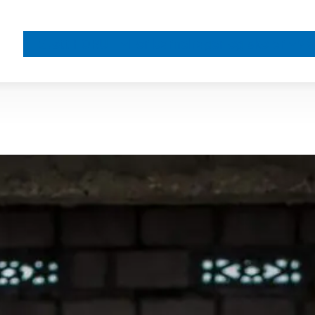
Støtt FORUT
For barnehager og skoler
Vå