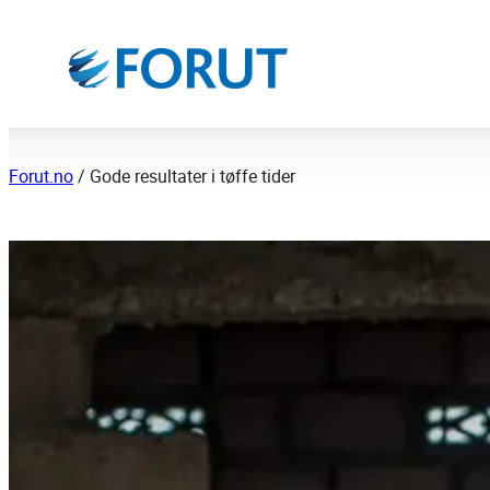
Hopp
til
innhold
Forut.no
/
Gode resultater i tøffe tider